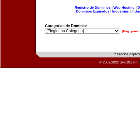
Registro de Dominios
|
Web Hosting
|
D
Dominios Expirados
|
Industrias
|
Indu
Categorías de Dominio:
[Pág. princi
** Precios expre
© 2002/2022 Solo10.com