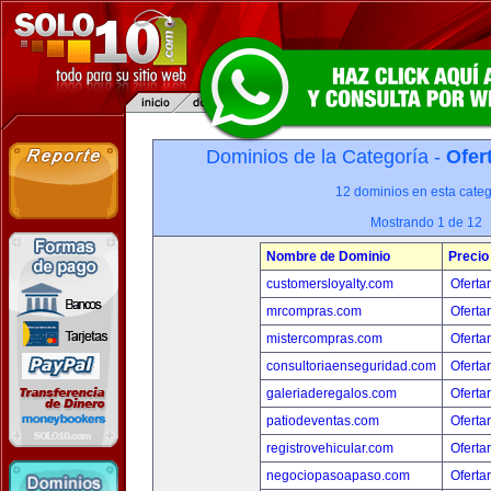
Dominios de la Categoría -
Ofer
12 dominios en esta categ
Mostrando 1 de 12
Nombre de Dominio
Precio
customersloyalty.com
Oferta
mrcompras.com
Oferta
mistercompras.com
Oferta
consultoriaenseguridad.com
Oferta
galeriaderegalos.com
Oferta
patiodeventas.com
Oferta
registrovehicular.com
Oferta
negociopasoapaso.com
Oferta