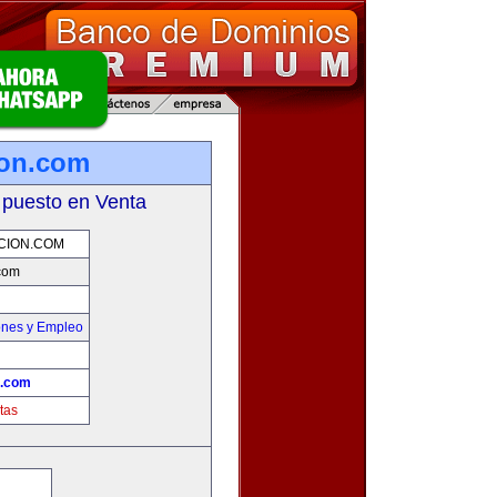
ion.com
 puesto en Venta
CION.COM
com
ones y Empleo
n.com
tas