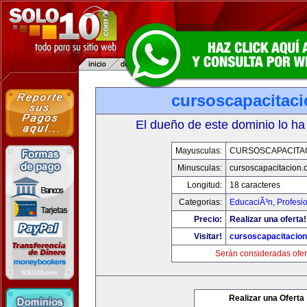
cursoscapacitac
El dueño de este dominio lo ha
Mayusculas:
CURSOSCAPACITA
Minusculas:
cursoscapacitacion.
Longitud:
18 caracteres
Categorias:
EducaciÃ³n
,
Profesi
Precio:
Realizar una oferta!
Visitar!
cursoscapacitacio
Serán consideradas ofer
Realizar una Oferta