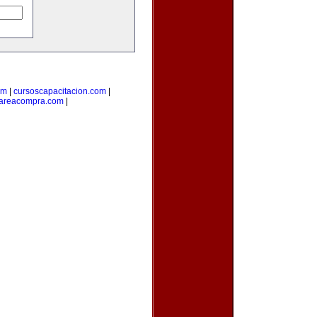
om
|
cursoscapacitacion.com
|
areacompra.com
|