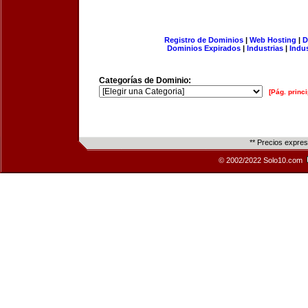
Registro de Dominios
|
Web Hosting
|
D
Dominios Expirados
|
Industrias
|
Indu
Categorías de Dominio:
[Pág. princi
** Precios expre
© 2002/2022 Solo10.com