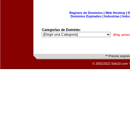
Registro de Dominios
|
Web Hosting
|
D
Dominios Expirados
|
Industrias
|
Indu
Categorías de Dominio:
[Pág. princi
** Precios expre
© 2002/2022 Solo10.com