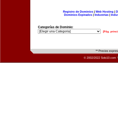
Registro de Dominios
|
Web Hosting
|
D
Dominios Expirados
|
Industrias
|
Indu
Categorías de Dominio:
[Pág. princi
** Precios expre
© 2002/2022 Solo10.com