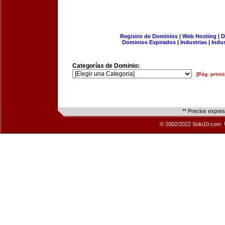
Registro de Dominios
|
Web Hosting
|
D
Dominios Expirados
|
Industrias
|
Indu
Categorías de Dominio:
[Pág. princi
** Precios expre
© 2002/2022 Solo10.com