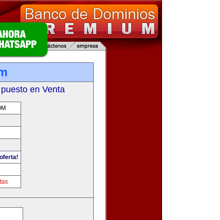
om
 puesto en Venta
OM
oferta!
tas