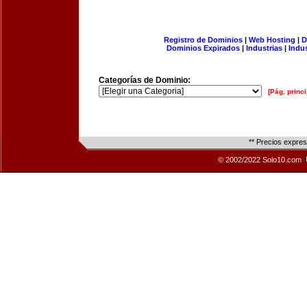
Registro de Dominios
|
Web Hosting
|
D
Dominios Expirados
|
Industrias
|
Indu
Categorías de Dominio:
[Pág. princi
** Precios expre
© 2002/2022 Solo10.com