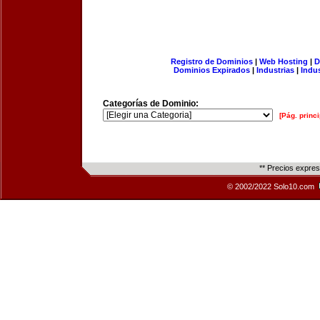
Registro de Dominios
|
Web Hosting
|
D
Dominios Expirados
|
Industrias
|
Indu
Categorías de Dominio:
[Pág. princi
** Precios expre
© 2002/2022 Solo10.com