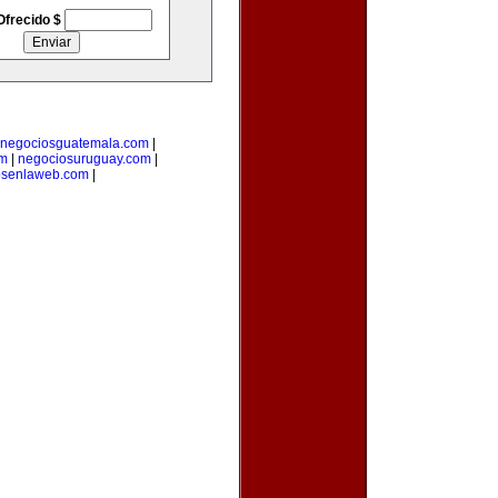
Ofrecido $
negociosguatemala.com
|
om
|
negociosuruguay.com
|
osenlaweb.com
|