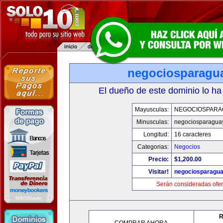
negociosparagu
El dueño de este dominio lo ha
Mayusculas:
NEGOCIOSPARA
Minusculas:
negociosparagua
Longitud:
16 caracteres
Categorias:
Negocios
Precio:
$1,200.00
Visitar!
negociosparagu
Serán consideradas ofer
R