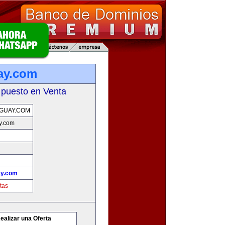
ay.com
 puesto en Venta
GUAY.COM
y.com
ay.com
tas
ealizar una Oferta