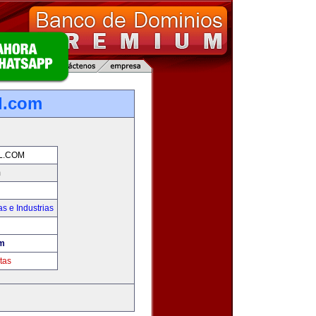
l.com
L.COM
m
s e Industrias
om
tas