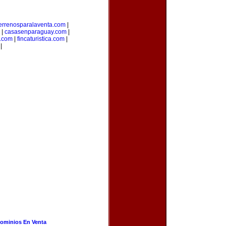
errenosparalaventa.com
|
|
casasenparaguay.com
|
s.com
|
fincaturistica.com
|
|
ominios En Venta