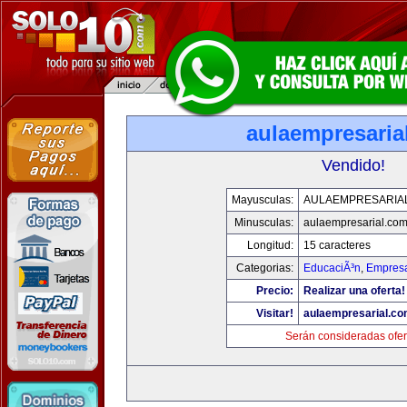
aulaempresaria
Vendido!
Mayusculas:
AULAEMPRESARIA
Minusculas:
aulaempresarial.co
Longitud:
15 caracteres
Categorias:
EducaciÃ³n
,
Empresa
Precio:
Realizar una oferta!
Visitar!
aulaempresarial.c
Serán consideradas ofer