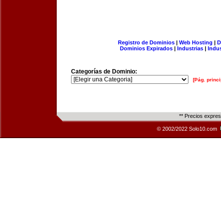
Registro de Dominios
|
Web Hosting
|
D
Dominios Expirados
|
Industrias
|
Indu
Categorías de Dominio:
[Pág. princi
** Precios expre
© 2002/2022 Solo10.com