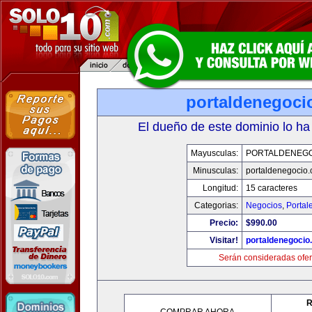
portaldenegoci
El dueño de este dominio lo ha
Mayusculas:
PORTALDENEG
Minusculas:
portaldenegocio
Longitud:
15 caracteres
Categorias:
Negocios
,
Portal
Precio:
$990.00
Visitar!
portaldenegocio
Serán consideradas ofer
R