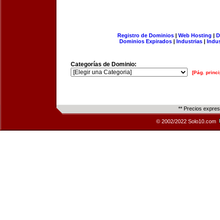
Registro de Dominios
|
Web Hosting
|
D
Dominios Expirados
|
Industrias
|
Indu
Categorías de Dominio:
[Pág. princi
** Precios expre
© 2002/2022 Solo10.com