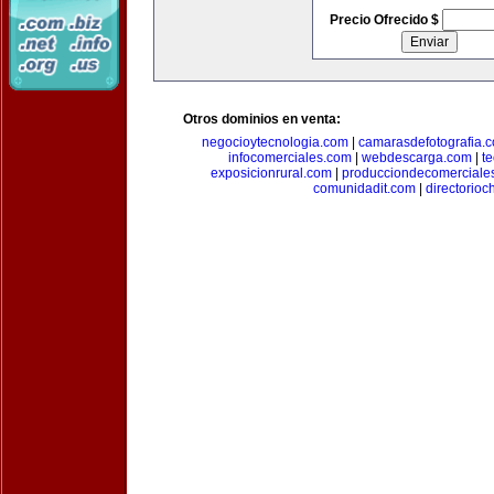
Precio Ofrecido $
Otros dominios en venta:
negocioytecnologia.com
|
camarasdefotografia.
infocomerciales.com
|
webdescarga.com
|
t
exposicionrural.com
|
producciondecomerciale
comunidadit.com
|
directorioc