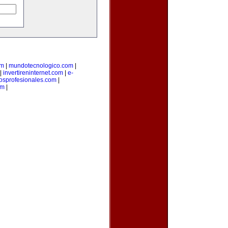
om
|
mundotecnologico.com
|
|
invertireninternet.com
|
e-
iosprofesionales.com
|
om
|