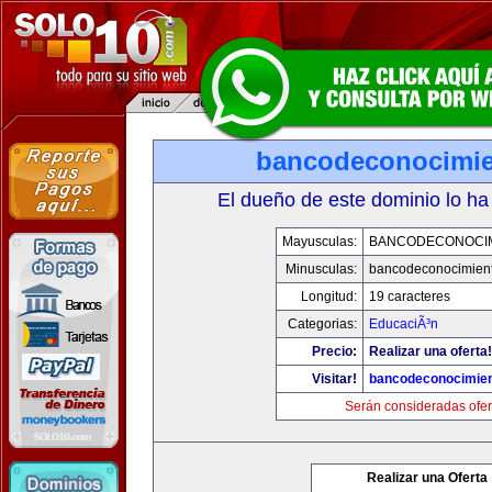
bancodeconocimi
El dueño de este dominio lo ha
Mayusculas:
BANCODECONOCI
Minusculas:
bancodeconocimien
Longitud:
19 caracteres
Categorias:
EducaciÃ³n
Precio:
Realizar una oferta!
Visitar!
bancodeconocimie
Serán consideradas ofer
Realizar una Oferta