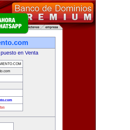
ento.com
 puesto en Venta
MIENTO.COM
to.com
nto.com
tas