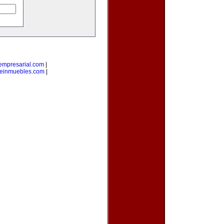
empresarial.com
|
einmuebles.com
|