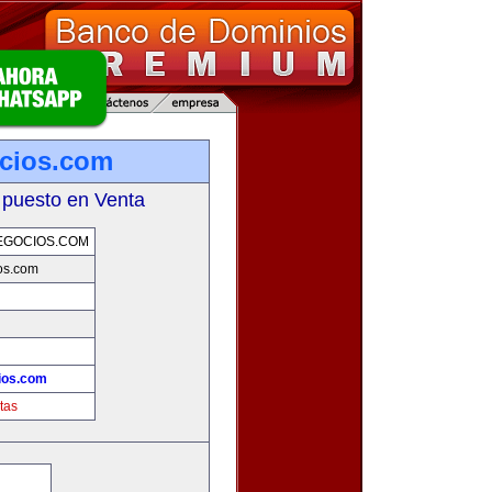
cios.com
 puesto en Venta
EGOCIOS.COM
os.com
ios.com
tas