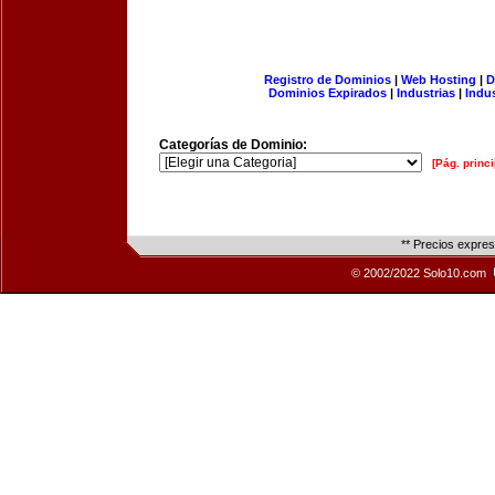
Registro de Dominios
|
Web Hosting
|
D
Dominios Expirados
|
Industrias
|
Indu
Categorías de Dominio:
[Pág. princi
** Precios expre
© 2002/2022 Solo10.com