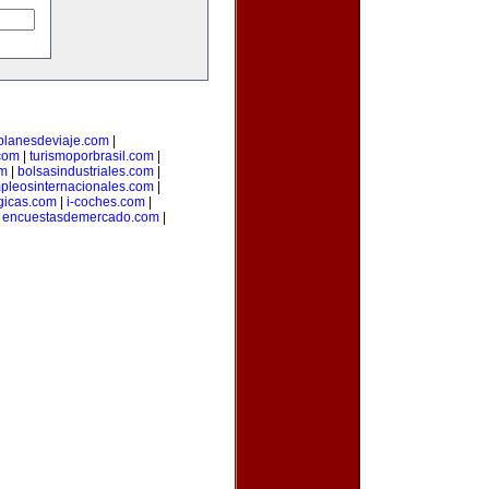
planesdeviaje.com
|
.com
|
turismoporbrasil.com
|
om
|
bolsasindustriales.com
|
pleosinternacionales.com
|
gicas.com
|
i-coches.com
|
|
encuestasdemercado.com
|