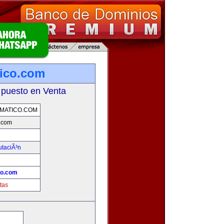
tico.com
 puesto en Venta
MATICO.COM
o.com
utaciÃ³n
co.com
tas