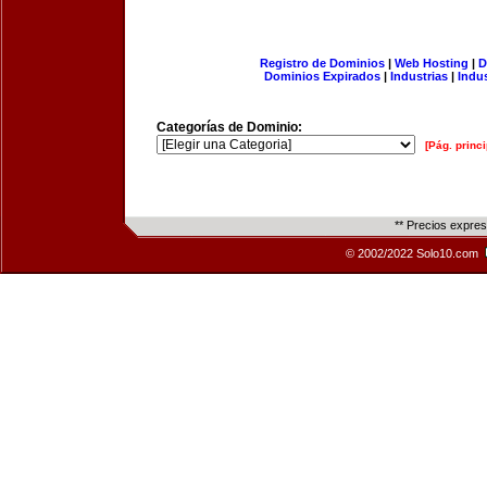
Registro de Dominios
|
Web Hosting
|
D
Dominios Expirados
|
Industrias
|
Indu
Categorías de Dominio:
[Pág. princi
** Precios expre
© 2002/2022 Solo10.com