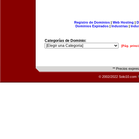
Registro de Dominios
|
Web Hosting
|
D
Dominios Expirados
|
Industrias
|
Indu
Categorías de Dominio:
[Pág. princi
** Precios expre
© 2002/2022 Solo10.com