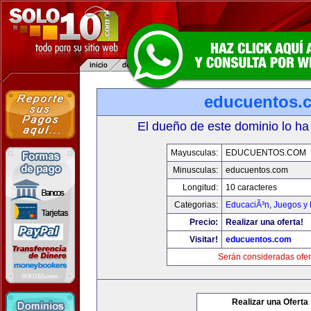
educuentos.
El dueño de este dominio lo ha
Mayusculas:
EDUCUENTOS.COM
Minusculas:
educuentos.com
Longitud:
10 caracteres
Categorias:
EducaciÃ³n
,
Juegos y 
Precio:
Realizar una oferta!
Visitar!
educuentos.com
Serán consideradas ofer
Realizar una Oferta