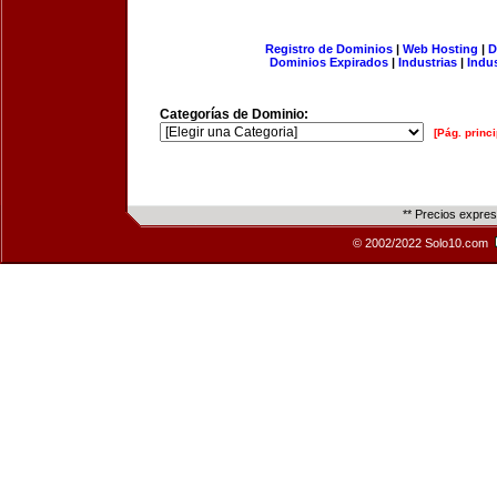
Registro de Dominios
|
Web Hosting
|
D
Dominios Expirados
|
Industrias
|
Indu
Categorías de Dominio:
[Pág. princi
** Precios expre
© 2002/2022 Solo10.com