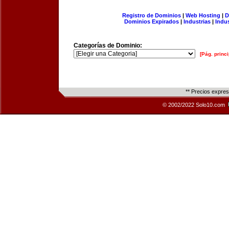
Registro de Dominios
|
Web Hosting
|
D
Dominios Expirados
|
Industrias
|
Indu
Categorías de Dominio:
[Pág. princi
** Precios expre
© 2002/2022 Solo10.com