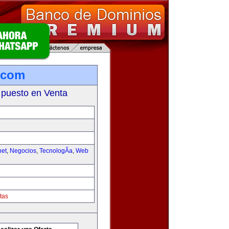
.com
 puesto en Venta
net
,
Negocios
,
TecnologÃ­a
,
Web
tas