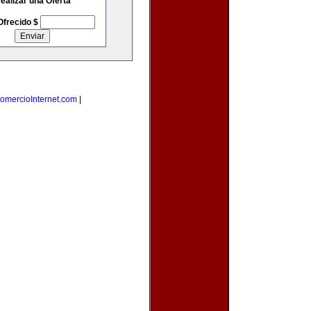
ealizar una Oferta
Ofrecido $
omercioInternet.com
|