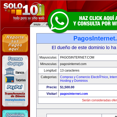
PagosInternet
El dueño de este dominio lo ha
Mayusculas:
PAGOSINTERNET.COM
Minusculas:
pagosinternet.com
Longitud:
13 caracteres
Categorias:
Compras y Comercio ElectrÃ³nico
,
Inter
Hosting y Dominios
Precio:
$1,500.00
Visitar!
pagosinternet.com
Serán consideradas ofer